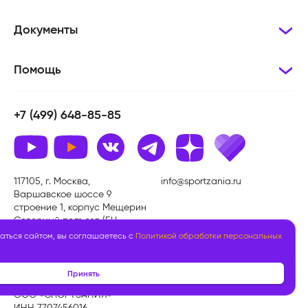
Документы
Помощь
+7 (499) 648-85-85
117105, г. Москва,
info@sportzania.ru
Варшавское шоссе 9
строение 1, корпус Мещерин
Северный подъезд (БЦ
«Даниловская
аться сайтом, вы соглашаетесь с
Политикой обработки персональных
мануфактура»)
Принять
ООО «СПОРТЗАНИЯ»
ИНН 7707456016