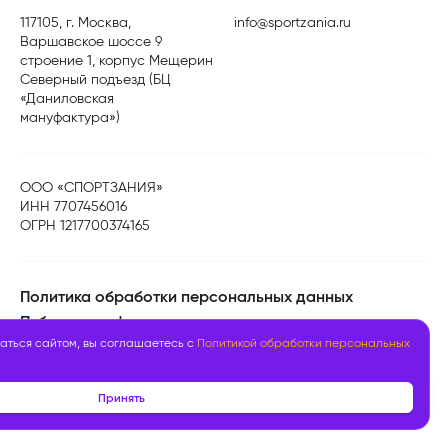
117105, г. Москва,
info@sportzania.ru
Варшавское шоссе 9
строение 1, корпус Мещерин
Северный подъезд (БЦ
«Даниловская
мануфактура»)
ООО «СПОРТЗАНИЯ»
ИНН 7707456016
ОГРН 1217700374165
Политика обработки персональных данных
Публичная оферта
аться сайтом, вы соглашаетесь с
Политикой обработки персональных
Мы в реестре
Принять
туроператоров РТО 025284