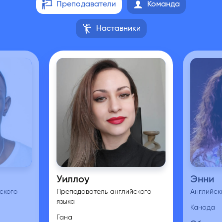
Преподаватели
Команда
Наставники
Уиллоу
Энни
ского
Преподаватель английского
Английск
языка
Канада
Гана