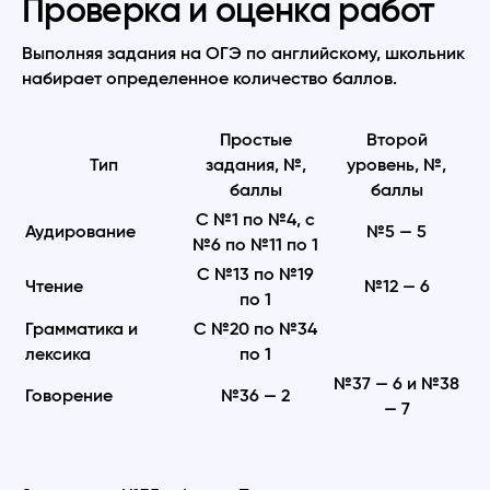
Проверка и оценка работ
Выполняя задания на ОГЭ по английскому, школьник
набирает определенное количество баллов.
Простые
Второй
Тип
задания, №,
уровень, №,
баллы
баллы
С №1 по №4, с
Аудирование
№5 — 5
№6 по №11 по 1
С №13 по №19
Чтение
№12 — 6
по 1
Грамматика и
С №20 по №34
лексика
по 1
№37 — 6 и №38
Говорение
№36 — 2
— 7