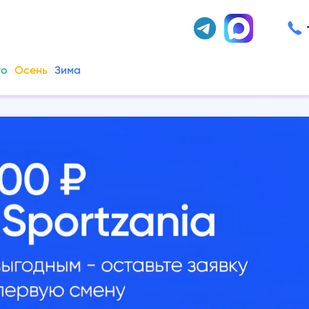
то
Осень
Зима