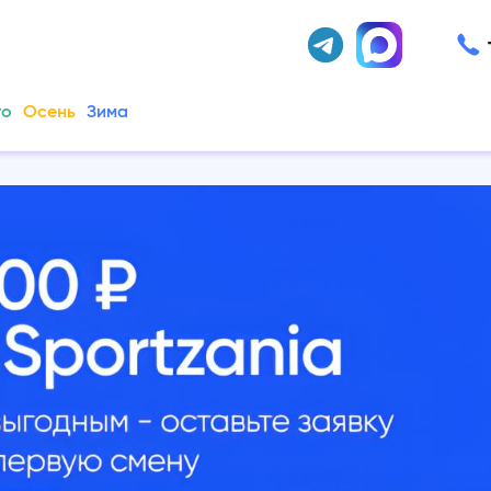
то
Осень
Зима