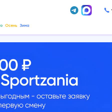
то
Осень
Зима