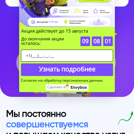
Акция действует до 15 августа
До окончания акции
09
:
08
:
01
осталось:
Узнать подробнее
Согласен на обработку персональных данных
Сделано в
Мы постоянно
совершенствуемся