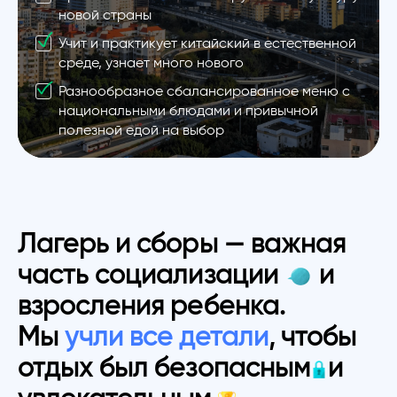
новой страны
Учит и практикует китайский в естественной
среде, узнает много нового
Разнообразное сбалансированное меню с
национальными блюдами и привычной
полезной едой на выбор
Лагерь и сборы — важная
часть социализации
и
взросления ребенка.
Мы
учли все детали
, чтобы
отдых был безопасным
и