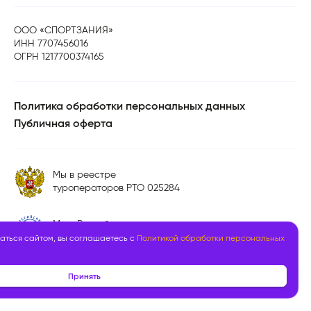
ООО «СПОРТЗАНИЯ»
ИНН 7707456016
ОГРН 1217700374165
Политика обработки персональных данных
Публичная оферта
Мы в реестре
туроператоров РТО 025284
Мы в Российском союзе
туриндустрии
аться сайтом, вы соглашаетесь с
Политикой обработки персональных
Образовательная лицензия
Принять
№Л035-01298-77/00179806