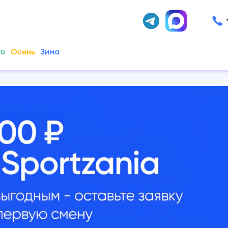
то
Осень
Зима