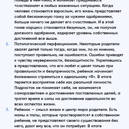
победы в чем-либо, и начинает придумывать
«состязания» в любых жизненных ситуациях. Когда
человек становится взрослым, его жизнь представляет
собой бесконечную гонку за чужими одобрениями,
больше ничего не делает его счастливым. И в этой
гонке нарцисс становится безумным, он, не получая
должного одобрения, задирает уровень собственных
достижений все выше.
Патологический перфекционизм. Некоторые родители
хвалят детей только тогда, когда они, по их мнению,
поступают правильно, не ошибаются. Ошибки приводят
к чувству неуверенности, беззащитности. Укрепившись
в представлении, что его любят и ценят только при
правильности и безупречности, ребенок начинает
болезненно стремиться к идеальному «Я». В итоге
теряется восприятие себя как реальной личности.
Подросток не понимает себя, не занимается
саморазвитием и достижением поставленных целей, а
тратит время и силы на достижение идеальности во
всех аспектах жизни.
Ребенок — смысл жизни и центр мира родителя. Есть
мамы и папы, которые «растворяются» в собственном
ребенке, не представляют своего существования без
него, дают ему все, что он потребует. В итоге