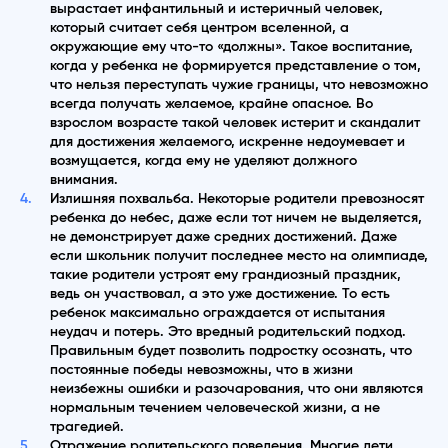
вырастает инфантильный и истеричный человек,
который считает себя центром вселенной, а
окружающие ему что-то «должны». Такое воспитание,
когда у ребенка не формируется представление о том,
что нельзя переступать чужие границы, что невозможно
всегда получать желаемое, крайне опасное. Во
взрослом возрасте такой человек истерит и скандалит
для достижения желаемого, искренне недоумевает и
возмущается, когда ему не уделяют должного
внимания.
Излишняя похвальба. Некоторые родители превозносят
ребенка до небес, даже если тот ничем не выделяется,
не демонстрирует даже средних достижений. Даже
если школьник получит последнее место на олимпиаде,
такие родители устроят ему грандиозный праздник,
ведь он участвовал, а это уже достижение. То есть
ребенок максимально ограждается от испытания
неудач и потерь. Это вредный родительский подход.
Правильным будет позволить подростку осознать, что
постоянные победы невозможны, что в жизни
неизбежны ошибки и разочарования, что они являются
нормальным течением человеческой жизни, а не
трагедией.
Отражение родительского поведения. Многие дети