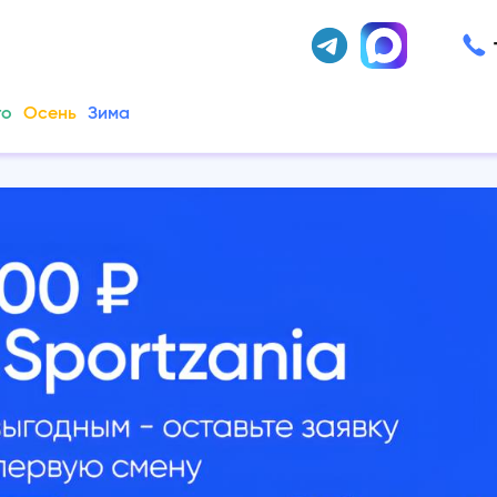
то
Осень
Зима