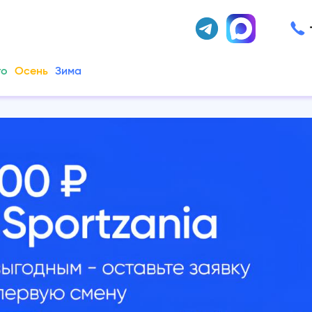
то
Осень
Зима