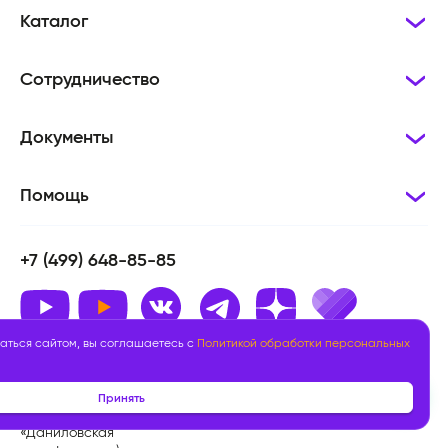
Каталог
Сотрудничество
Документы
Помощь
+7 (499) 648-85-85
аться сайтом, вы соглашаетесь с
Политикой обработки персональных
117105, г. Москва,
info@sportzania.ru
Варшавское шоссе 9
строение 1, корпус Мещерин
Принять
Северный подъезд (БЦ
«Даниловская