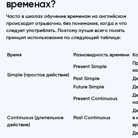
временах?
Часто в школах обучение временам на английском
происходит отрывочно, без понимания, когда и что
следует употреблять. Поэтому лучше всего понять
принцип использования по следующей таблице:
Время
Разновидность времени
Ко
Пр
Present Simple
ка
Simple (простое действие)
Past Simple
Де
Future Simple
Де
Де
Present Continuous
на
Де
Continuous (длительное
Past Continuous
в 
действие)
вр
Де