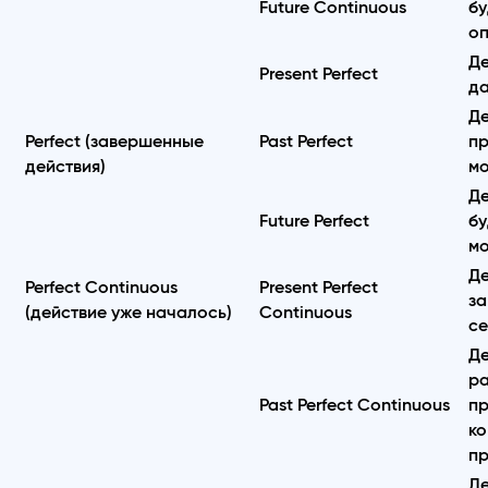
Future Continuous
бу
о
Де
Present Perfect
да
Де
Perfect (завершенные
Past Perfect
пр
действия)
м
Де
Future Perfect
бу
м
Де
Perfect Continuous
Present Perfect
за
(действие уже началось)
Continuous
с
Де
ра
Past Perfect Continuous
п
ко
п
Де