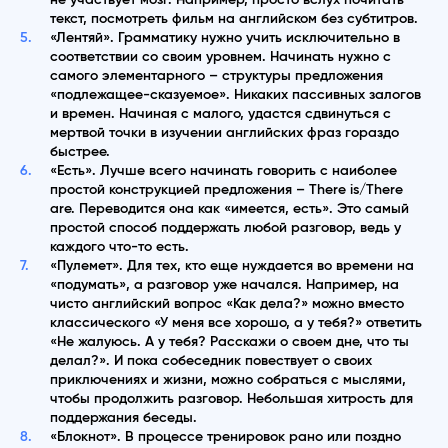
текст, посмотреть фильм на английском без субтитров.
«Лентяй». Грамматику нужно учить исключительно в
соответствии со своим уровнем. Начинать нужно с
самого элементарного – структуры предложения
«подлежащее-сказуемое». Никаких пассивных залогов
и времен. Начиная с малого, удастся сдвинуться с
мертвой точки в изучении английских фраз гораздо
быстрее.
«Есть». Лучше всего начинать говорить с наиболее
простой конструкцией предложения – There is/There
are. Переводится она как «имеется, есть». Это самый
простой способ поддержать любой разговор, ведь у
каждого что-то есть.
«Пулемет». Для тех, кто еще нуждается во времени на
«подумать», а разговор уже начался. Например, на
чисто английский вопрос «Как дела?» можно вместо
классического «У меня все хорошо, а у тебя?» ответить
«Не жалуюсь. А у тебя? Расскажи о своем дне, что ты
делал?». И пока собеседник повествует о своих
приключениях и жизни, можно собраться с мыслями,
чтобы продолжить разговор. Небольшая хитрость для
поддержания беседы.
«Блокнот». В процессе тренировок рано или поздно