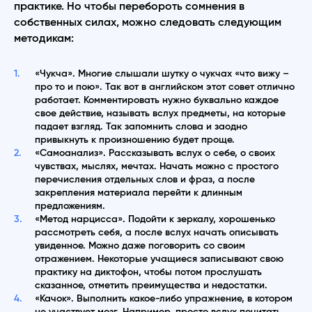
практике. Но чтобы перебороть сомнения в
собственных силах, можно следовать следующим
методикам:
«Чукча». Многие слышали шутку о чукчах «что вижу –
про то и пою». Так вот в английском этот совет отлично
работает. Комментировать нужно буквально каждое
свое действие, называть вслух предметы, на которые
падает взгляд. Так запомнить слова и заодно
привыкнуть к произношению будет проще.
«Самоанализ». Рассказывать вслух о себе, о своих
чувствах, мыслях, мечтах. Начать можно с простого
перечисления отдельных слов и фраз, а после
закрепления материала перейти к длинным
предложениям.
«Метод нарцисса». Подойти к зеркалу, хорошенько
рассмотреть себя, а после вслух начать описывать
увиденное. Можно даже поговорить со своим
отражением. Некоторые учащиеся записывают свою
практику на диктофон, чтобы потом прослушать
сказанное, отметить преимущества и недостатки.
«Качок». Выполнить какое-либо упражнение, в котором
не участвует мозг. Например, просто вслух почитать