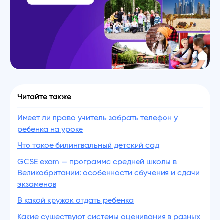
Читайте также
Имеет ли право учитель забрать телефон у
ребенка на уроке
Что такое билингвальный детский сад
GCSE exam — программа средней школы в
Великобритании: особенности обучения и сдачи
экзаменов
В какой кружок отдать ребенка
Какие существуют системы оценивания в разных