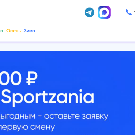
то
Осень
Зима