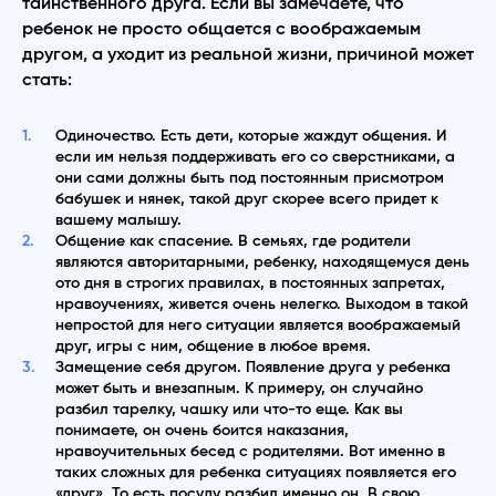
таинственного друга. Если вы замечаете, что
ребенок не просто общается с воображаемым
другом, а уходит из реальной жизни, причиной может
стать:
Одиночество. Есть дети, которые жаждут общения. И
если им нельзя поддерживать его со сверстниками, а
они сами должны быть под постоянным присмотром
бабушек и нянек, такой друг скорее всего придет к
вашему малышу.
Общение как спасение. В семьях, где родители
являются авторитарными, ребенку, находящемуся день
ото дня в строгих правилах, в постоянных запретах,
нравоучениях, живется очень нелегко. Выходом в такой
непростой для него ситуации является воображаемый
друг, игры с ним, общение в любое время.
Замещение себя другом. Появление друга у ребенка
может быть и внезапным. К примеру, он случайно
разбил тарелку, чашку или что-то еще. Как вы
понимаете, он очень боится наказания,
нравоучительных бесед с родителями. Вот именно в
таких сложных для ребенка ситуациях появляется его
«друг». То есть посуду разбил именно он. В свою