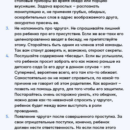
столовые приборы во время обеда или порцию
вкусняшек. Задача взрослых – распознать
манипуляцию и, не применяя грубых, обидных,
оскорбительных слов в адрес воображаемого друга,
аккуратно пресечь ее.
Не напоминать про «друга». Не спрашивайте лишний
раз ребенка про его присутствие. Если же все-таки его
целенаправленно вводят в беседу, не препятствуйте
этому. Старайтесь быть одним из членов этой команды.
Так вам станут доверять и, возможно, откроют секреты.
Послушайте содержание «беседы». Если вы услышали,
что ребенок просит забрать его как можно раньше из
детского сада (а его друг в данном случае – это
Супермен), вероятнее всего, его там кто-то обижает.
Самостоятельно он не может справиться, по какой-то
причине не говорит об этом родителям. Как вариант –
позвать на помощь друга, для того чтобы его защитили.
Постарайтесь очень осторожно узнать, кто обидчик,
можно даже как-то невзначай спросить у «друга»,
ребенок будет между вами выступать в роли
проводника.
Появление «друга» после совершенного проступка. За
свои отрицательные поступки, конечно, ребенок
должен нести ответственность. Но если после этого