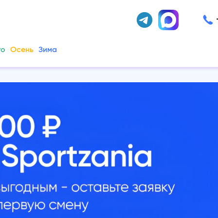
то
Осень
Зима