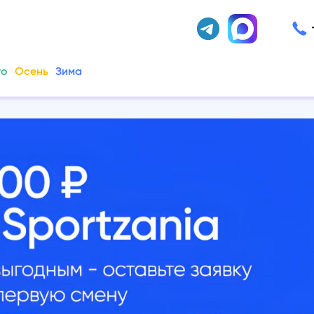
то
Осень
Зима